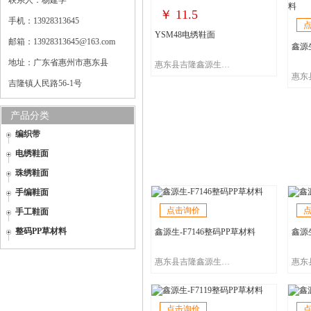
联系人：杨建学
￥
11.5
手机：13928313645
YSM48电绣鞋面
邮箱：13928313645@163.com
鑫源生
地址：广东省惠州市惠东县
惠东县吉隆鑫源生鞋材商行
吉隆镇人民路56-1号
产品分类
编织带
电绣鞋面
珠绣鞋面
手编鞋面
点击询价
手工鞋面
整码PP草材料
鑫源生-F7146整码PP草材料
鑫源生
惠东县吉隆鑫源生鞋材商行
点击询价